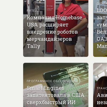
DIGIT
LOO
РИТЕЙЛ
Компания Homebase
зап
USA расширяет
«ум
внедрение роботов
Вел
мерчандайзеров
ОАЭ
Tally
Мал
ПРОГРАММНОЕ ОБЕСПЕЧЕНИЕ
Smart Engines
ТРАН
запатентовала в США
Ави
сверхбыстрый ИИ
нез