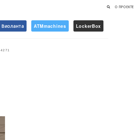
О ПРОЕКТЕ
Виоланта
ATMmachines
LockerBox
Найти
4271