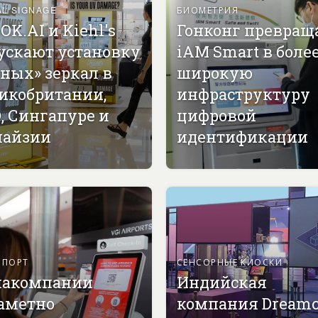
AL SIGNAGE
БИОМЕТРИЯ
OK.AI и Kiehl's
Гонконг превращ
ускают установку
iAM Smart в боле
ных» зеркал в
широкую
икобритании,
инфраструктуру
, Сингапуре и
цифровой
айзии
идентификации
СПОРТ
СЕНСОРНЫЕ КИОСКИ
акомпании
Индийская
аметно
компания Dreamc