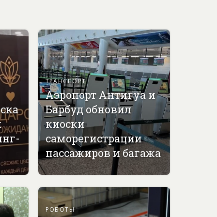
ТРАНСПОРТ
Аэропорт Антигуа и
вска
Барбуд обновил
й
киоски
инг-
саморегистрации
пассажиров и багажа
РОБОТЫ