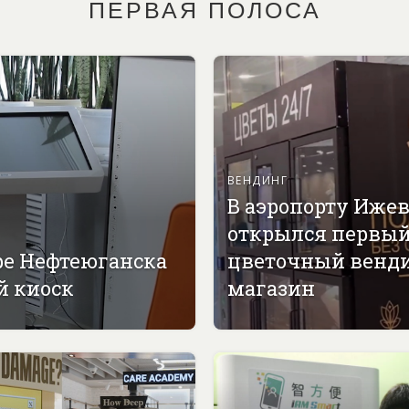
ПЕРВАЯ ПОЛОСА
ВЕНДИНГ
В аэропорту Иже
открылся первы
ре Нефтеюганска
цветочный венд
й киоск
магазин