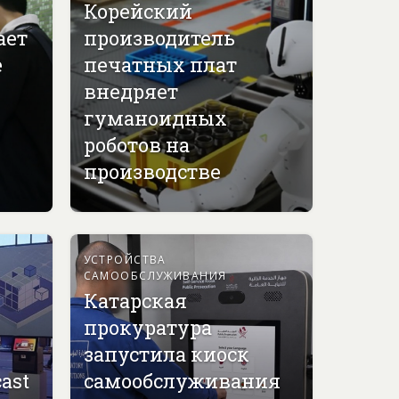
Корейский
ает
производитель
е
печатных плат
внедряет
гуманоидных
роботов на
производстве
УСТРОЙСТВА
САМООБСЛУЖИВАНИЯ
Катарская
прокуратура
запустила киоск
ast
самообслуживания