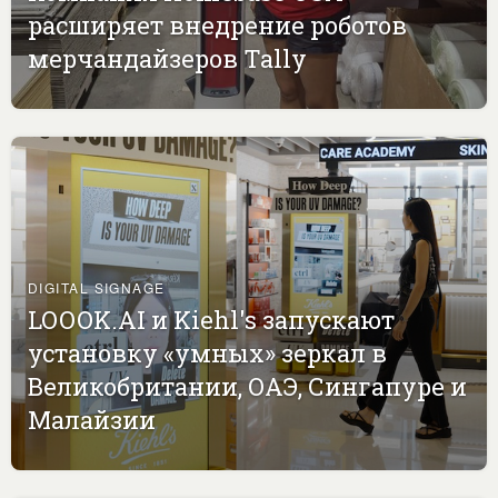
расширяет внедрение роботов
мерчандайзеров Tally
DIGITAL SIGNAGE
LOOOK.AI и Kiehl's запускают
установку «умных» зеркал в
Великобритании, ОАЭ, Сингапуре и
Малайзии