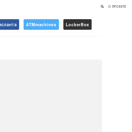
О ПРОЕКТЕ
иоланта
ATMmachines
LockerBox
Найти