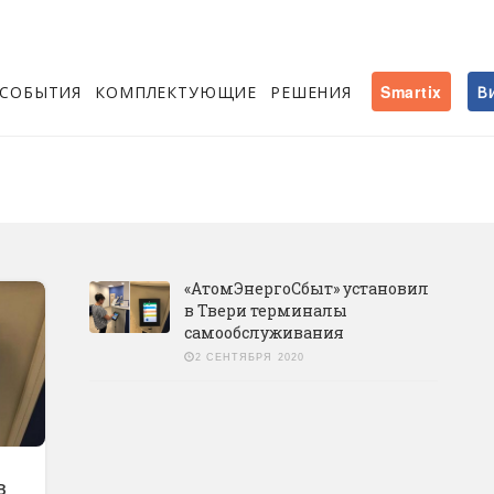
СОБЫТИЯ
КОМПЛЕКТУЮЩИЕ
РЕШЕНИЯ
Smartix
В
«АтомЭнергоСбыт» установил
в Твери терминалы
самообслуживания
2 СЕНТЯБРЯ 2020
в