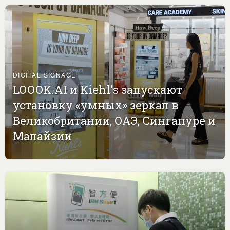
DIGITAL SIGNAGE
LOOOK.AI и Kiehl's запускают
установку «умных» зеркал в
Великобритании, ОАЭ, Сингапуре и
Малайзии