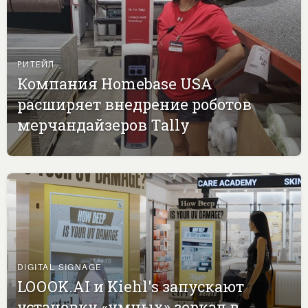
РИТЕЙЛ
Компания Homebase USA
расширяет внедрение роботов
мерчандайзеров Tally
DIGITAL SIGNAGE
LOOOK.AI и Kiehl's запускают
установку «умных» зеркал в