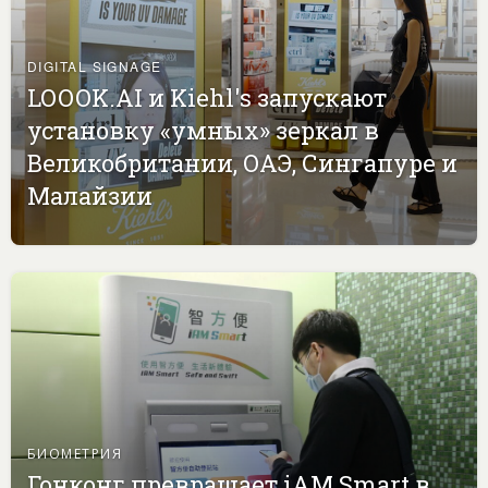
DIGITAL SIGNAGE
LOOOK.AI и Kiehl's запускают
установку «умных» зеркал в
Великобритании, ОАЭ, Сингапуре и
Малайзии
БИОМЕТРИЯ
Гонконг превращает iAM Smart в