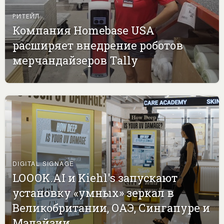
РИТЕЙЛ
Компания Homebase USA
расширяет внедрение роботов
мерчандайзеров Tally
DIGITAL SIGNAGE
LOOOK.AI и Kiehl's запускают
установку «умных» зеркал в
Великобритании, ОАЭ, Сингапуре и
Малайзии