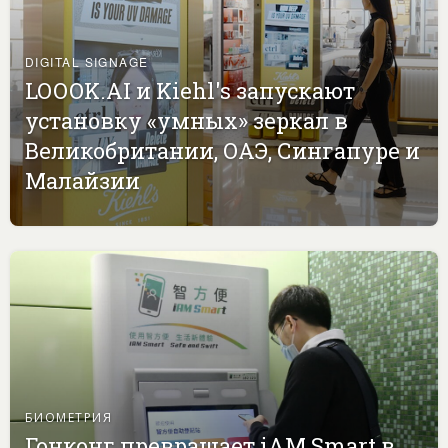
DIGITAL SIGNAGE
LOOOK.AI и Kiehl's запускают
установку «умных» зеркал в
Великобритании, ОАЭ, Сингапуре и
Малайзии
БИОМЕТРИЯ
Гонконг превращает iAM Smart в