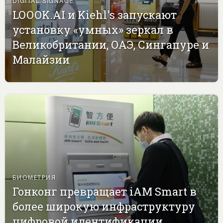
DIGITAL SIGNAGE
LOOOK.AI и Kiehl's запускают
установку «умных» зеркал в
Великобритании, ОАЭ, Сингапуре и
Малайзии
БИОМЕТРИЯ
Гонконг превращает iAM Smart в
более широкую инфраструктуру
цифровой идентификации