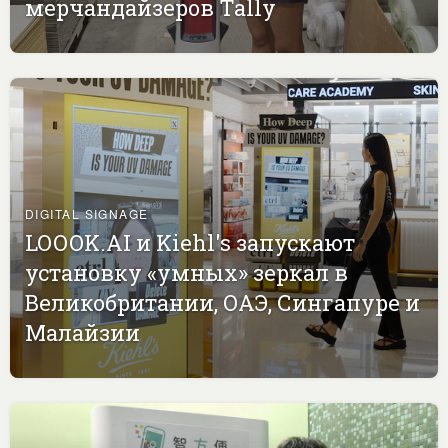
мерчандайзеров Tally
DIGITAL SIGNAGE
LOOOK.AI и Kiehl's запускают
установку «умных» зеркал в
Великобритании, ОАЭ, Сингапуре и
Малайзии