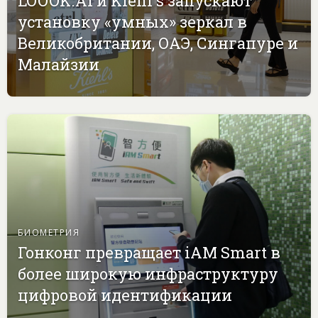
LOOOK.AI и Kiehl's запускают
установку «умных» зеркал в
Великобритании, ОАЭ, Сингапуре и
Малайзии
БИОМЕТРИЯ
Гонконг превращает iAM Smart в
более широкую инфраструктуру
цифровой идентификации