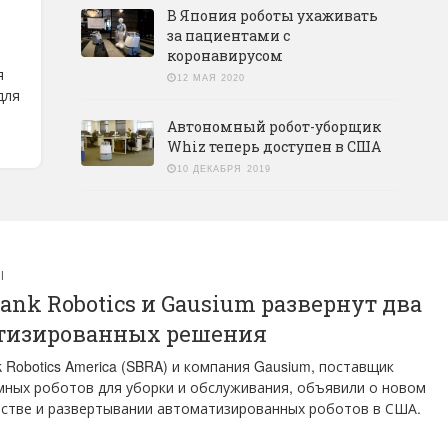
В Япония роботы ухаживать
за пациентами с
коронавирусом
я
12 МАЯ 2020
для
Автономный робот-уборщик
Whiz теперь доступен в США
10 ДЕКАБРЯ 2019
Ы
Bank Robotics и Gausium развернут два
тизированных решения
k Robotics America (SBRA) и компания Gausium, поставщик
ных роботов для уборки и обслуживания, объявили о новом
стве и развертывании автоматизированных роботов в США.