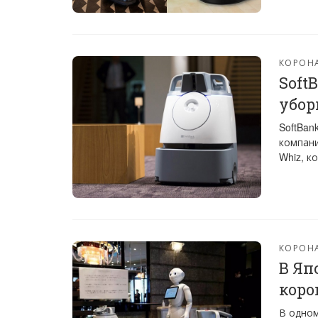
КОРОН
Soft
убо
SoftBan
компани
Whiz, к
КОРОН
В Яп
коро
В одном