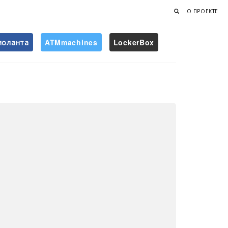
О ПРОЕКТЕ
иоланта
ATMmachines
LockerBox
Найти