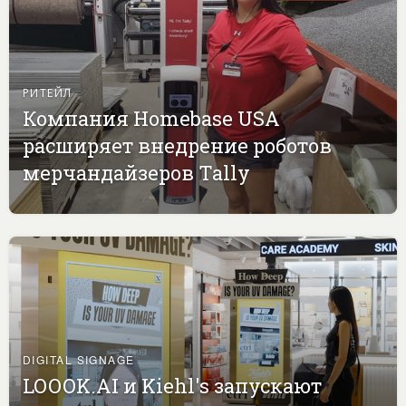
РИТЕЙЛ
Компания Homebase USA
расширяет внедрение роботов
мерчандайзеров Tally
DIGITAL SIGNAGE
LOOOK.AI и Kiehl's запускают