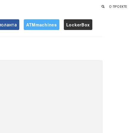
О ПРОЕКТЕ
иоланта
ATMmachines
LockerBox
Найти