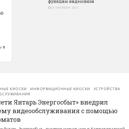
функцию видеосвязи
15 ОКТЯБРЯ 2021
ью
ь в
РНЫЕ КИОСКИ
ИНФОРМАЦИОННЫЕ КИОСКИ
УСТРОЙСТВА
БСЛУЖИВАНИЯ
сети Янтарь Энергосбыт» внедрил
ему видеообслуживания с помощью
оматов
и Янтарь Энергосбыт» внедрил уникальную в Калининградской