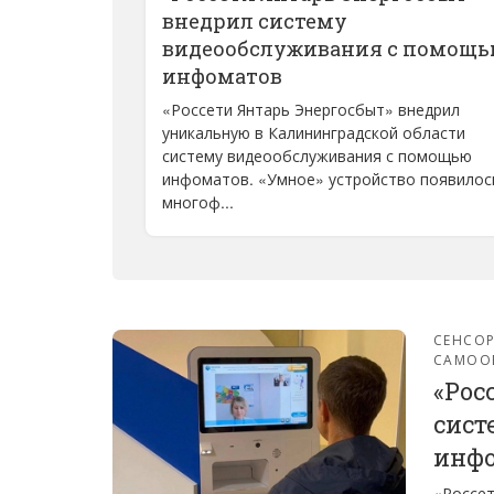
внедрил систему
видеообслуживания с помощ
инфоматов
«Россети Янтарь Энергосбыт» внедрил
уникальную в Калининградской области
систему видеообслуживания с помощью
инфоматов. «Умное» устройство появилос
многоф...
СЕНСО
САМОО
«Рос
сист
инф
«Россет