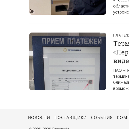
област
устройс
ПЛАТЕ
Тер
«Пер
виде
ПАО «Пе
термина
ближайш
возможн
НОВОСТИ
ПОСТАВЩИКИ
СОБЫТИЯ
КОМ