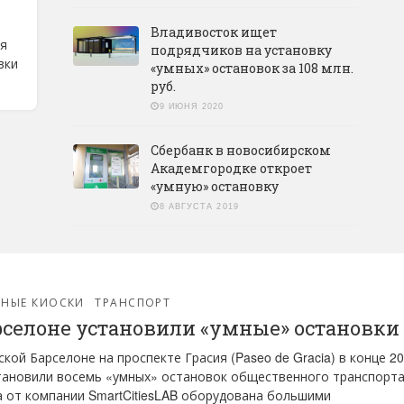
Владивосток ищет
ся
подрядчиков на установку
вки
«умных» остановок за 108 млн.
руб.
9 ИЮНЯ 2020
Сбербанк в новосибирском
Академгородке откроет
«умную» остановку
8 АВГУСТА 2019
РНЫЕ КИОСКИ
ТРАНСПОРТ
рселоне установили «умные» остановки
ской Барселоне на проспекте Грасия (Paseo de Gracia) в конце 2
тановили восемь «умных» остановок общественного транспорта
 от компании SmartCitiesLAB оборудована большими