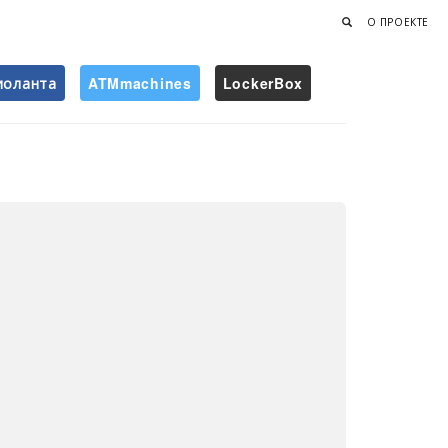
О ПРОЕКТЕ
иоланта
ATMmachines
LockerBox
Найти