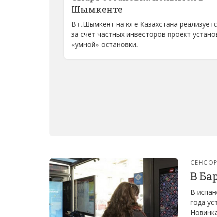
Шымкенте
В г.Шымкент на юге Казахстана реализует
за счет частных инвесторов проект устано
«умной» остановки.
СЕНСО
В Ба
В испан
года ус
Новинка