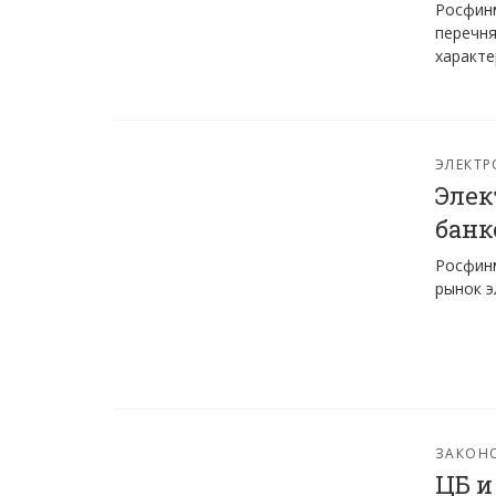
Росфинм
перечня
характе
ЭЛЕКТР
Элек
банк
Росфинм
рынок э
ЗАКОН
ЦБ и