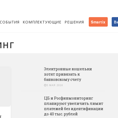
СОБЫТИЯ
КОМПЛЕКТУЮЩИЕ
РЕШЕНИЯ
Smartix
В
ИНГ
Электронные кошельки
хотят привязать к
банковскому счету
5 МАЯ 2016
ЦБ и Росфинмониторинг
планируют увеличить лимит
платежей без идентификации
до 40 тыс. рублей
л