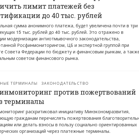
ичить лимит платежей без
тификации до 40 тыс. рублей
ьная сумма анонимного платежа, будет увеличена почти в три
текущих 15 тыс. рублей до 40 тыс. рублей. Это отражено в
ии модернизации антиотмывочного законодательства,
танной Росфинмониторингом, ЦБ и экспертной группой при
е Совета Федерации по бюджету и финансовым рынкам, а такж
альным советом финансового рынка.
ЖНЫЕ ТЕРМИНАЛЫ
ЗАКОНОДАТЕЛЬСТВО
инмониторинг против пожертвований
з терминалы
мониторинг раскритиковал инициативу Минэкономразвития,
яющую гражданам перечислять пожертвования благотворитель
ациям или делать взносы в пользу социально ориентированных
рческих организаций через платежные терминалы.