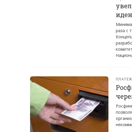
увел
иден
Минимал
раза с 
Концепц
разрабо
комитет
Национ
ПЛАТЕ
Росф
чере
Росфин
позвол
организ
некомме