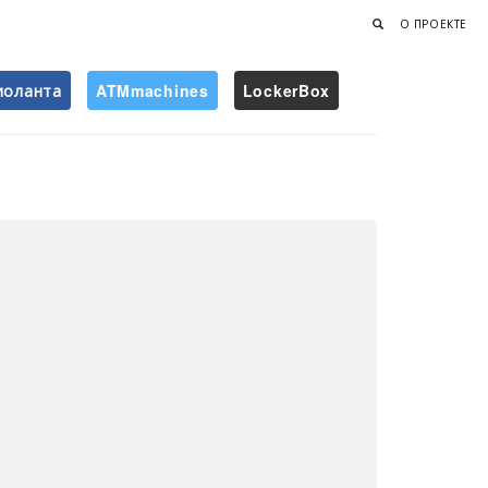
О ПРОЕКТЕ
иоланта
ATMmachines
LockerBox
Найти