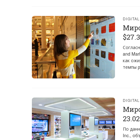
DIGITA
Миро
$27.
Согласн
and Mark
как ожи
темпы р
DIGITA
Миро
23.02
По данн
Inc., о