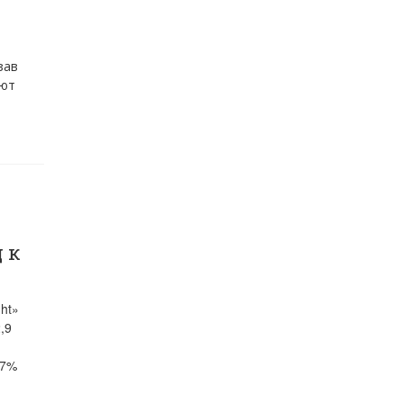
зав
ают
 к
ht»
,9
,7%