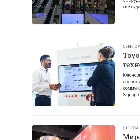
светоди
СЕНСО
Toyo
техн
Ключевы
японско
коммуни
Signage
DIGITA
Миро