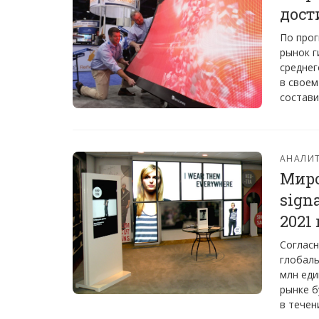
дост
По прог
рынок г
среднег
в своем
состави
АНАЛИТ
Миро
sign
2021
Согласн
глобаль
млн еди
рынке б
в течен