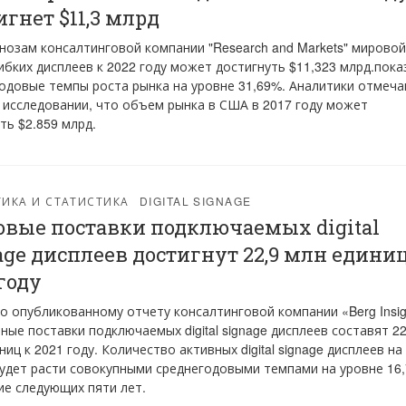
игнет $11,3 млрд
нозам консалтинговой компании "Research and Markets" мировой
ибких дисплеев к 2022 году может достигнуть $11,323 млрд.пока
одовые темпы роста рынка на уровне 31,69%. Аналитики отмеч
 исследовании, что объем рынка в США в 2017 году может
ть $2.859 млрд.
ИКА И СТАТИСТИКА
DIGITAL SIGNAGE
вые поставки подключаемых digital
age дисплеев достигнут 22,9 млн единиц
 году
о опубликованному отчету консалтинговой компании «Berg Insig
ные поставки подключаемых digital signage дисплеев составят 22
ниц к 2021 году. Количество активных digital signage дисплеев на
удет расти совокупными среднегодовыми темпами на уровне 16
ие следующих пяти лет.