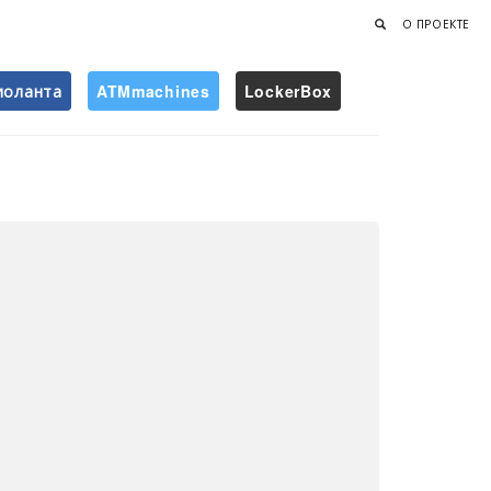
О ПРОЕКТЕ
иоланта
ATMmachines
LockerBox
Найти