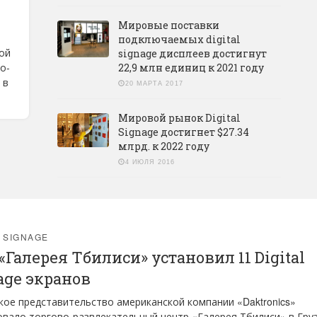
Мировые поставки
подключаемых digital
ой
signage дисплеев достигнут
о-
22,9 млн единиц к 2021 году
 в
20 МАРТА 2017
Мировой рынок Digital
Signage достигнет $27.34
млрд. к 2022 году
4 ИЮЛЯ 2016
L SIGNAGE
«Галерея Тбилиси» установил 11 Digital
age экранов
кое представительство американской компании «Daktronics»
вало торгово-развлекательный центр «Галерея Тбилиси» в Гру