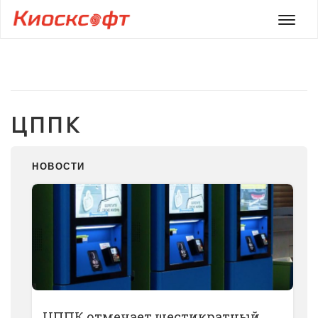
Мен
ЦППК
НОВОСТИ
ЦППК отмечает шестикратный