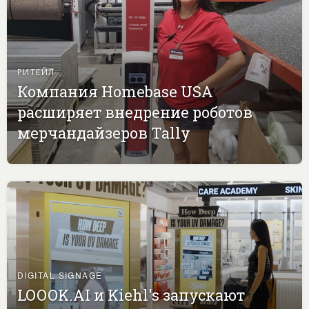
РИТЕЙЛ
Компания Homebase USA
расширяет внедрение роботов
мерчандайзеров Tally
DIGITAL SIGNAGE
LOOOK.AI и Kiehl's запускают