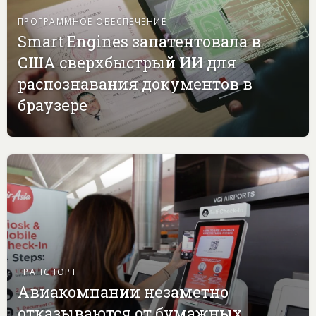
ПРОГРАММНОЕ ОБЕСПЕЧЕНИЕ
Smart Engines запатентовала в
США сверхбыстрый ИИ для
распознавания документов в
браузере
ТРАНСПОРТ
Авиакомпании незаметно
отказываются от бумажных