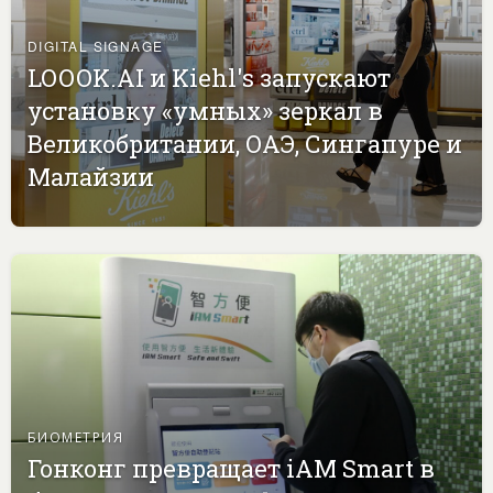
DIGITAL SIGNAGE
LOOOK.AI и Kiehl's запускают
установку «умных» зеркал в
Великобритании, ОАЭ, Сингапуре и
Малайзии
БИОМЕТРИЯ
Гонконг превращает iAM Smart в