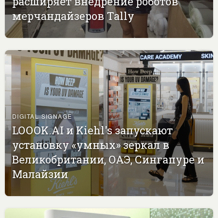
расширяет внедрение роботов
мерчандайзеров Tally
DIGITAL SIGNAGE
LOOOK.AI и Kiehl's запускают
установку «умных» зеркал в
Великобритании, ОАЭ, Сингапуре и
Малайзии