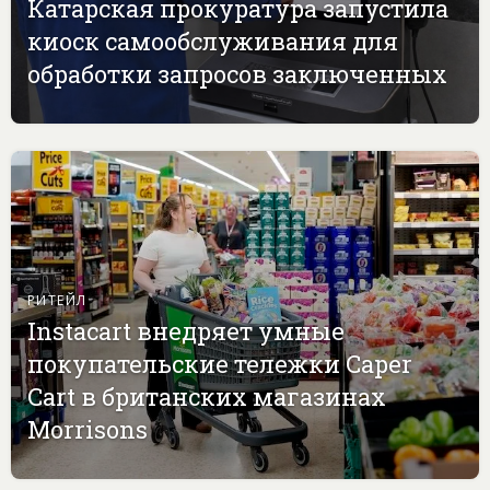
Катарская прокуратура запустила
киоск самообслуживания для
обработки запросов заключенных
РИТЕЙЛ
Instacart внедряет умные
покупательские тележки Caper
Cart в британских магазинах
Morrisons