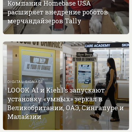
Компания Homebase USA
расширяет внедрение роботов
мерчандайзеров Tally
DIGITAL SIGNAGE
LOOOK.AI и Kiehl's запускают
установку «умных» зеркал в
Великобритании, ОАЭ, Сингапуре и
Малайзии