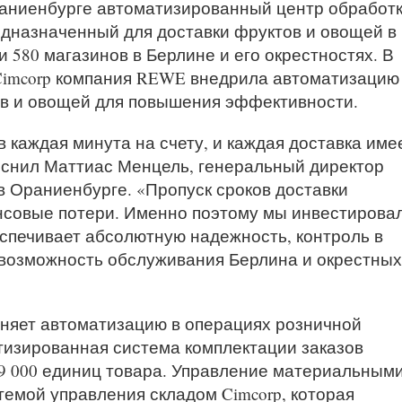
аниенбурге автоматизированный центр обработ
едназначенный для доставки фруктов и овощей в
и 580 магазинов в Берлине и его окрестностях. В
Cimcorp компания REWE внедрила автоматизацию
ов и овощей для повышения эффективности.
в каждая минута на счету, и каждая доставка име
снил Маттиас Менцель, генеральный директор
в Ораниенбурге. «Пропуск сроков доставки
нсовые потери. Именно поэтому мы инвестирова
еспечивает абсолютную надежность, контроль в
возможность обслуживания Берлина и окрестных
няет автоматизацию в операциях розничной
тизированная система комплектации заказов
29 000 единиц товара. Управление материальным
емой управления складом Cimcorp, которая