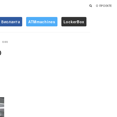
О ПРОЕКТЕ
Виоланта
ATMmachines
LockerBox
Найти
686
р