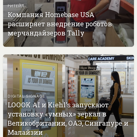
РИТЕЙЛ
Компания Homebase USA
расширяет внедрение роботов
мерчандайзеров Tally
DIGITAL SIGNAGE
LOOOK.AI и Kiehl's запускают
установку «умных» зеркал в
Великобритании, ОАЭ, Сингапуре и
Малайзии