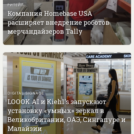
РИТЕЙЛ
Компания Homebase USA
расширяет внедрение роботов
мерчандайзеров Tally
DIGITAL SIGNAGE
LOOOK.AI и Kiehl's запускают
установку «умных» зеркал в
Великобритании, ОАЭ, Сингапуре и
Малайзии