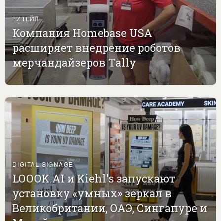
РИТЕЙЛ
Компания Homebase USA
расширяет внедрение роботов
мерчандайзеров Tally
DIGITAL SIGNAGE
LOOOK.AI и Kiehl's запускают
установку «умных» зеркал в
Великобритании, ОАЭ, Сингапуре и