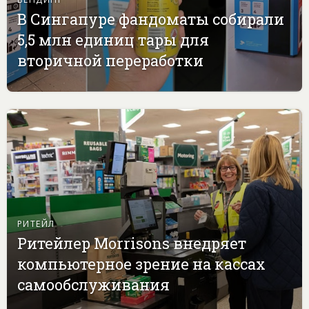
В Сингапуре фандоматы собирали
5,5 млн единиц тары для
вторичной переработки
РИТЕЙЛ
Ритейлер Morrisons внедряет
компьютерное зрение на кассах
самообслуживания