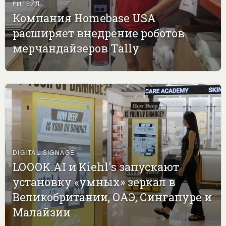
РИТЕЙЛ
Компания Homebase USA
расширяет внедрение роботов
мерчандайзеров Tally
DIGITAL SIGNAGE
LOOOK.AI и Kiehl's запускают
установку «умных» зеркал в
Великобритании, ОАЭ, Сингапуре и
Малайзии