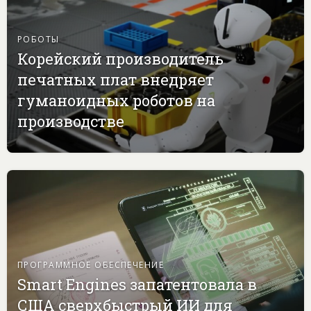
РОБОТЫ
Корейский производитель
печатных плат внедряет
гуманоидных роботов на
производстве
ПРОГРАММНОЕ ОБЕСПЕЧЕНИЕ
Smart Engines запатентовала в
США сверхбыстрый ИИ для