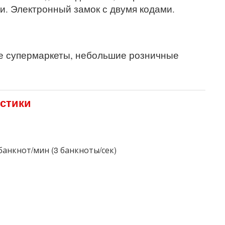
и. Электронный замок с двумя кодами.
ие супермаркеты, небольшие розничные
истики
банкнот/мин (3 банкноты/сек)