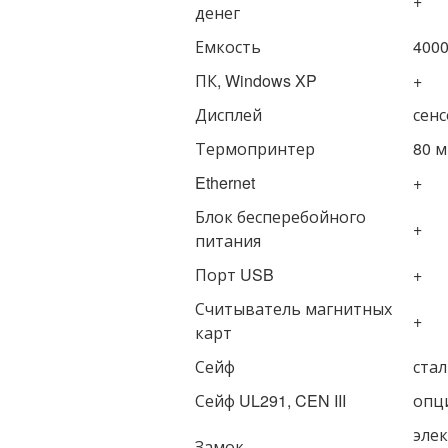
+
денег
Емкость
4000
ПК, Windows XP
+
Дисплей
сенс
Термопринтер
80 
Ethernet
+
Блок бесперебойного
+
питания
Порт USB
+
Считыватель магнитных
+
карт
Сейф
стал
Сейф UL291, CEN III
опц
элек
Замок