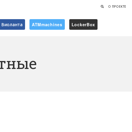
О ПРОЕКТЕ
Виоланта
ATMmachines
LockerBox
Найти
тные