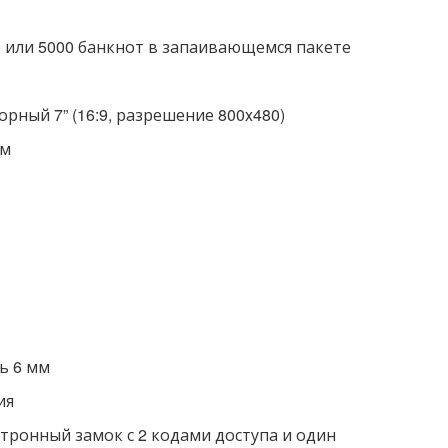
 или 5000 банкнот в запаивающемся пакете
орный 7” (16:9, разрешение 800x480)
мм
ь 6 мм
ия
тронный замок с 2 кодами доступа и один