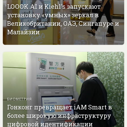
LOOOK.AI и Kiehl's запускают
установку «умных» зеркал в
Великобритании, ОАЭ, Сингапуре и
Малайзии
БИОМЕТРИЯ
Гонконг превращает iAM Smart в
более широкую инфраструктуру
цифровой идентификации