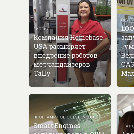
DIGIT
LOO
РИТЕЙЛ
Компания Homebase
зап
USA расширяет
«ум
внедрение роботов
Вел
мерчандайзеров
ОАЭ
Tally
Мал
ПРОГРАММНОЕ ОБЕСПЕЧЕНИЕ
Smart Engines
ТРАН