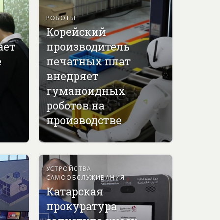
РОБОТЫ
Корейский
ает
производитель
е
печатных плат
внедряет
гуманоидных
роботов на
производстве
УСТРОЙСТВА
САМООБСЛУЖИВАНИЯ
Катарская
прокуратура