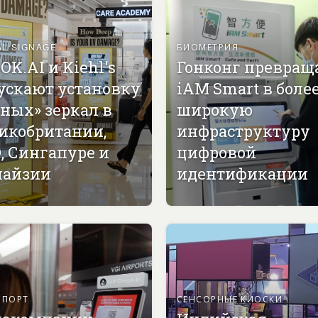
AL SIGNAGE
БИОМЕТРИЯ
OK.AI и Kiehl's
Гонконг превращ
ускают установку
iAM Smart в боле
ных» зеркал в
широкую
икобритании,
инфраструктуру
, Сингапуре и
цифровой
айзии
идентификации
СПОРТ
СЕНСОРНЫЕ КИОСКИ