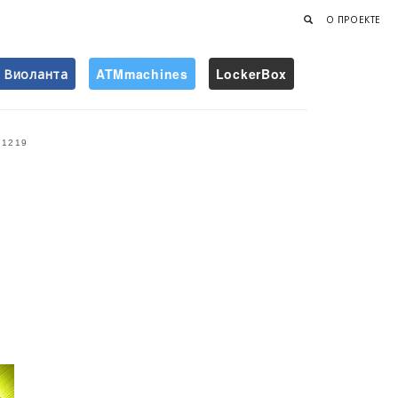
О ПРОЕКТЕ
Виоланта
ATMmachines
LockerBox
Найти
1219