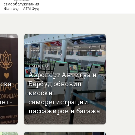
самообслуживания
Фастфуд – АТМ Фуд
ТРАНСПОРТ
Аэропорт Антигуа и
вска
Барбуд обновил
й
киоски
инг-
саморегистрации
пассажиров и багажа