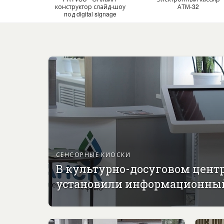
конструктор слайд-шоу
АТМ-32
под digital signage
СЕНСОРНЫЕ КИОСКИ
В культурно-досуговом цент
установили информационны