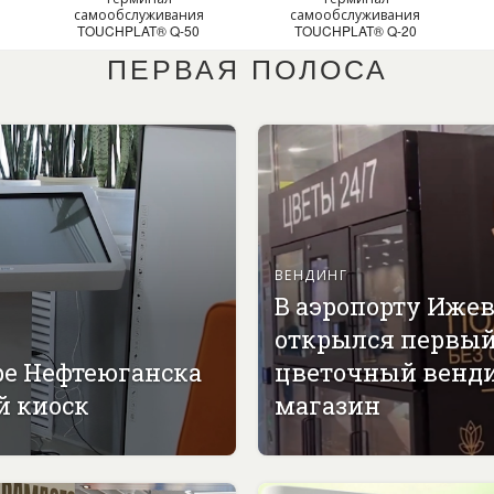
самообслуживания
самообслуживания
TOUCHPLAT® Q-50
TOUCHPLAT® Q-20
ПЕРВАЯ ПОЛОСА
ВЕНДИНГ
В аэропорту Иже
открылся первы
ре Нефтеюганска
цветочный венд
й киоск
магазин