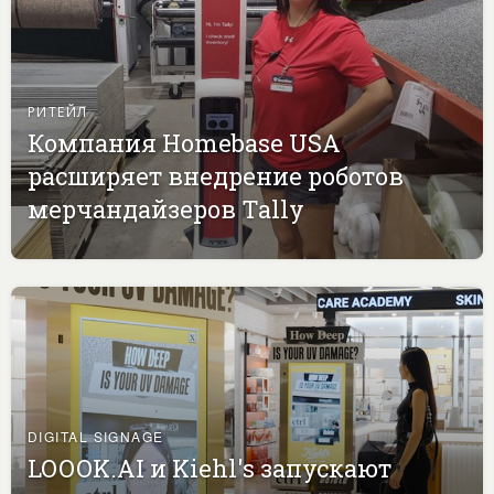
РИТЕЙЛ
Компания Homebase USA
расширяет внедрение роботов
мерчандайзеров Tally
DIGITAL SIGNAGE
LOOOK.AI и Kiehl's запускают