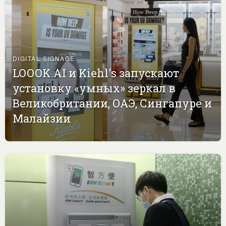
DIGITAL SIGNAGE
LOOOK.AI и Kiehl's запускают
установку «умных» зеркал в
Великобритании, ОАЭ, Сингапуре и
Малайзии