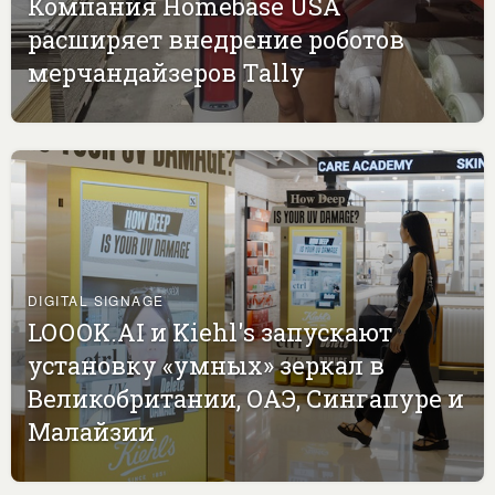
Компания Homebase USA
расширяет внедрение роботов
мерчандайзеров Tally
DIGITAL SIGNAGE
LOOOK.AI и Kiehl's запускают
установку «умных» зеркал в
Великобритании, ОАЭ, Сингапуре и
Малайзии