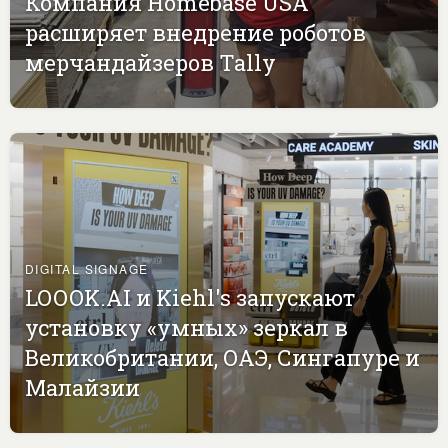
Компания Homebase USA
расширяет внедрение роботов
мерчандайзеров Tally
DIGITAL SIGNAGE
LOOOK.AI и Kiehl's запускают
установку «умных» зеркал в
Великобритании, ОАЭ, Сингапуре и
Малайзии