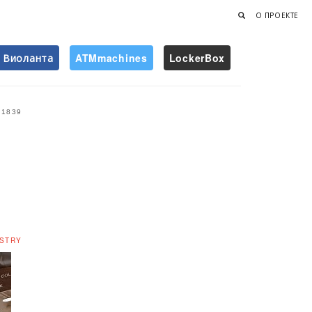
О ПРОЕКТЕ
Виоланта
ATMmachines
LockerBox
Найти
1839
STRY