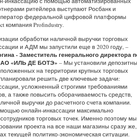
йн-инкассацию с помощью автоматизированных
тнерами ритейлера выступают Росбанк и
 оператор федеральной цифровой платформы
t компания Profindustry.
изации обработки наличной выручки торговых
сации и АДМ мы запустили еще в 2020 году, –
гина - Заместитель генерального директора п
к АО «ИЛЬ ДЕ БОТЭ»
– Мы установили депозитн
сположенных на территории крупных торговых
планировали решить две ключевые задачи:
ссации, усложненный строгими требованиями
в, а также повысить оборачиваемость средств,
личной выручки до расчетного счета компании.
омощью онлайн-инкассации максимально
сотрудников торговых точек. Именно поэтому мы
овании проекта на все наши магазины сразу же,
ках текущей политико-экономическая ситуации.