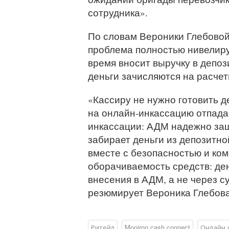
сотрудника».
По словам Вероники Глебовой
проблема полностью нивелируе
время вносит выручку в депоз
деньги зачисляются на расчет
«Кассиру не нужно готовить д
на онлайн-инкассацию отпада
инкассации: АДМ надежно защ
забирает деньги из депозитно
вместе с безопасностью и ко
оборачиваемость средств: ден
внесения в АДМ, а не через су
резюмирует Вероника Глебова
Ритейл
Moniron cash connect
Онлайн 