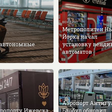
ВЕНДИНГ
Метрополитен Н
Йорка начал
 автономные
установку венди
автоматов
ТРАНСПОРТ
Аэропорт Антигу
ИНГ
эропорту Ижевска
Барбуд обновил