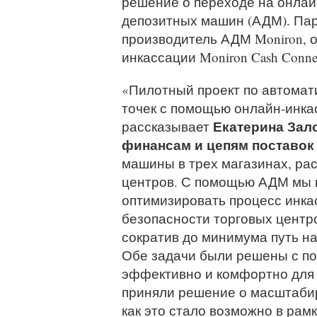
решение о переходе на онла
депозитных машин (АДМ). Пар
производитель АДМ Moniron,
инкассации Moniron Cash Connec
«Пилотный проект по автомат
точек с помощью онлайн-инкас
Екатерина Зало
рассказывает
финансам и цепям поставо
машины в трех магазинах, ра
центров. С помощью АДМ мы 
оптимизировать процесс инка
безопасности торговых центро
сократив до минимума путь на
Обе задачи были решены с п
эффективно и комфортно для 
приняли решение о масштабир
как это стало возможно в рам