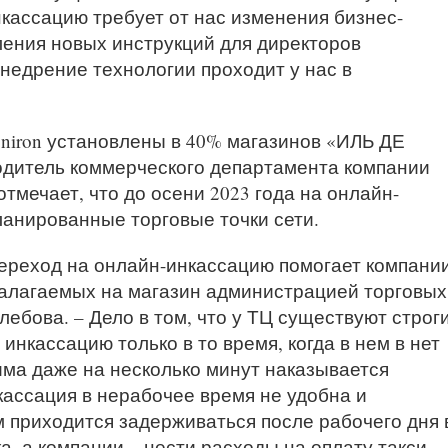
кассацию требует от нас изменения бизнес-
ления новых инструкций для директоров
недрение технологии проходит у нас в
iron установлены в 40% магазинов «ИЛЬ ДЕ
одитель коммерческого департамента компании
 отмечает, что до осени 2023 года на онлайн-
ланированные торговые точки сети.
ереход на онлайн-инкассацию помогает компани
алагаемых на магазин администрацией торговых
лебова. – Дело в том, что у ТЦ существуют строг
нкассацию только в то время, когда в нем в нет
ма даже на несколько минут наказывается
кассация в нерабочее время не удобна и
м приходится задерживаться после рабочего дня 
, а компании – нести расходы на оплату такси