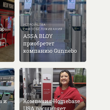
УСТРОЙСТВА
ью-
САМООБСЛУЖИВАНИЯ
ASSA BLOY
нг
приобретет
компанию Gunnebo
РИТЕЙЛ
а и
Компания Homebase
USA расширяет