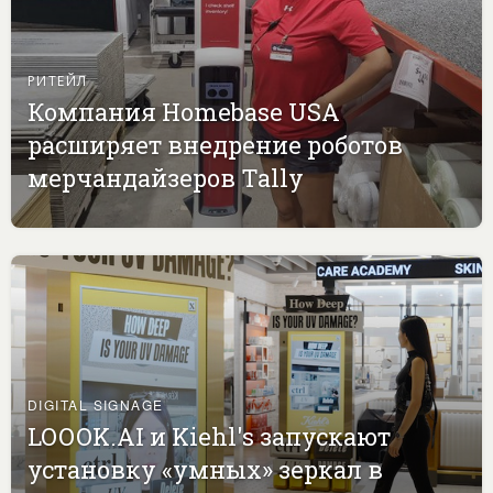
РИТЕЙЛ
Компания Homebase USA
расширяет внедрение роботов
мерчандайзеров Tally
DIGITAL SIGNAGE
LOOOK.AI и Kiehl's запускают
установку «умных» зеркал в