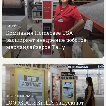
РИТЕЙЛ
Компания Homebase USA
расширяет внедрение роботов
мерчандайзеров Tally
DIGITAL SIGNAGE
LOOOK.AI и Kiehl's запускают