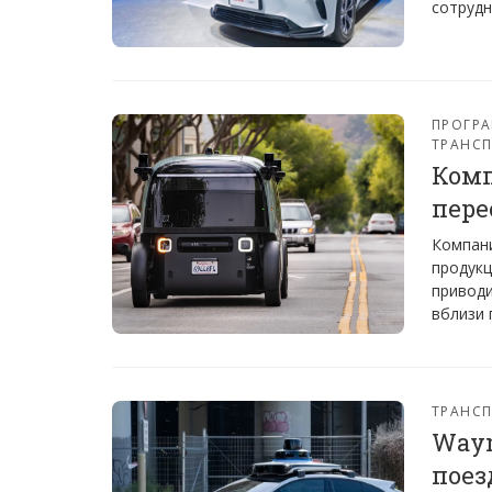
сотрудн
ПРОГРА
ТРАНС
Комп
пере
Компани
продукц
приводи
вблизи 
ТРАНС
Waym
поез