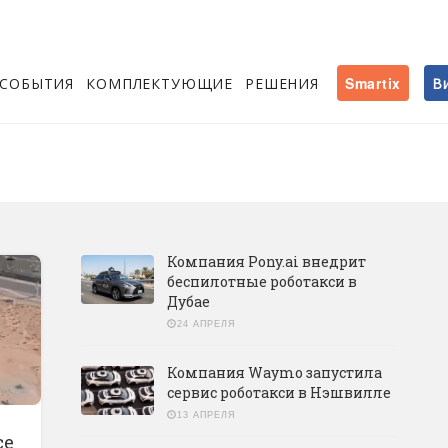
СОБЫТИЯ
КОМПЛЕКТУЮЩИЕ
РЕШЕНИЯ
Smartix
В
Компания Pony.ai внедрит
беспилотные роботакси в
Дубае
24 АПРЕЛЯ
Компания Waymo запустила
сервис роботакси в Нэшвилле
13 АПРЕЛЯ
се