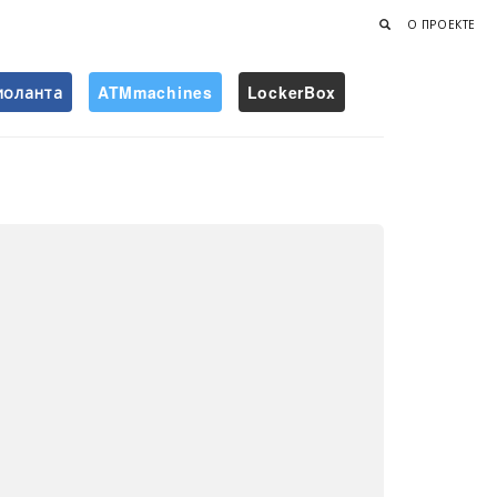
О ПРОЕКТЕ
иоланта
ATMmachines
LockerBox
Найти