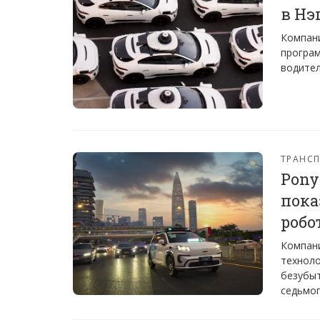
в Нэ
Компани
програм
водител
ТРАНС
Pony
пока
робо
Компани
техноло
безубыт
седьмог