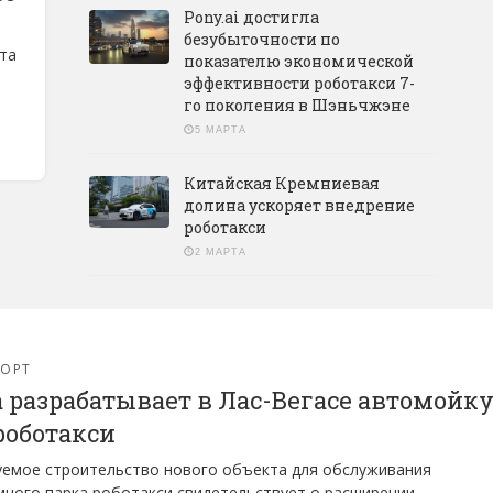
Pony.ai достигла
безубыточности по
та
показателю экономической
эффективности роботакси 7-
го поколения в Шэньчжэне
5 МАРТА
Китайская Кремниевая
долина ускоряет внедрение
роботакси
2 МАРТА
ПОРТ
a разрабатывает в Лас-Вегасе автомойк
роботакси
емое строительство нового объекта для обслуживания
ного парка роботакси свидетельствует о расширении