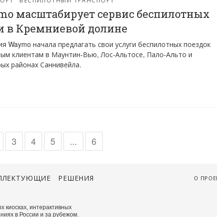
o масштабирует сервис беспилотных
и в Кремниевой долине
я Waymo начала предлагать свои услуги беспилотных поездок
ым клиентам в Маунтин-Вью, Лос-Альтосе, Пало-Альто и
ых районах Саннивейла.
3
4
5
...
6
ПЛЕКТУЮЩИЕ
РЕШЕНИЯ
О ПРОЕ
х киосках, интерактивных
ниях в России и за рубежом.