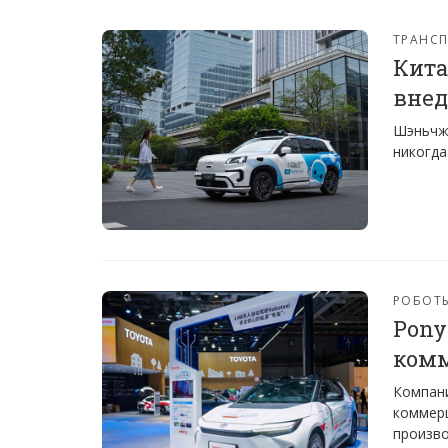
ТРАНС
Кита
внед
Шэньчжэ
никогда
РОБОТ
Pony
комм
Компани
коммерц
произво