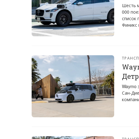
Шесть м
000 пое
список 
Финикс 
ТРАНС
Waym
Детр
Waymo з
Сан-Дие
компани
ТРАНС