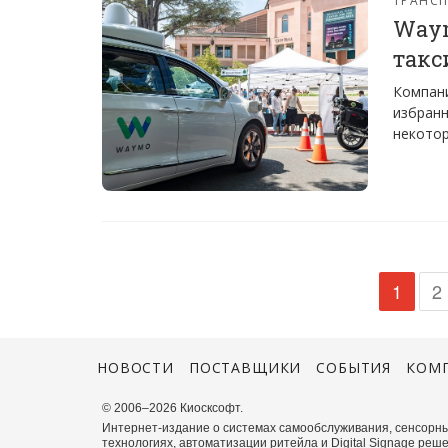
Waym
такс
Компани
избранн
некотор
1
2
НОВОСТИ
ПОСТАВЩИКИ
СОБЫТИЯ
КОМ
© 2006–2026 Киосксофт.
Интернет-издание о системах самообслуживания, сенсорны
технологиях, автоматизации ритейла и Digital Signage реше