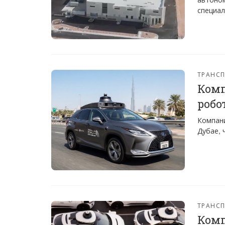
специал
ТРАНС
Комп
робо
Компани
Дубае, 
ТРАНС
Комп