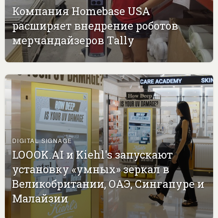
Компания Homebase USA
расширяет внедрение роботов
мерчандайзеров Tally
DIGITAL SIGNAGE
LOOOK.AI и Kiehl's запускают
установку «умных» зеркал в
Великобритании, ОАЭ, Сингапуре и
Малайзии