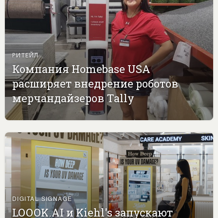
РИТЕЙЛ
Компания Homebase USA
расширяет внедрение роботов
мерчандайзеров Tally
DIGITAL SIGNAGE
LOOOK.AI и Kiehl's запускают