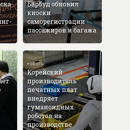
вска
Барбуд обновил
й
киоски
инг-
саморегистрации
пассажиров и багажа
РОБОТЫ
Корейский
ает
производитель
е
печатных плат
внедряет
гуманоидных
роботов на
производстве