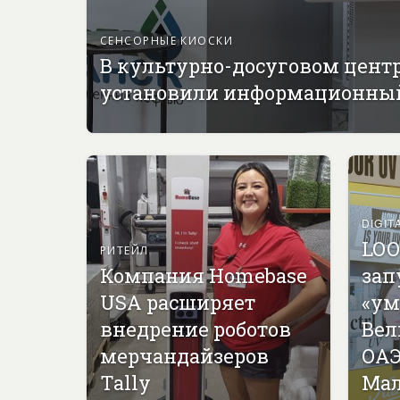
СЕНСОРНЫЕ КИОСКИ
В культурно-досуговом цент
установили информационны
DIGIT
LOO
РИТЕЙЛ
Компания Homebase
зап
USA расширяет
«ум
внедрение роботов
Вел
мерчандайзеров
ОАЭ
Tally
Мал