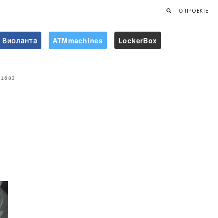
О ПРОЕКТЕ
Виоланта
ATMmachines
LockerBox
Найти
1683