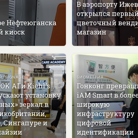
В аэропорту Иже
открылся первы
ре Нефтеюганска
цветочный венд
й киоск
магазин
AL SIGNAGE
БИОМЕТРИЯ
OK.AI и Kiehl's
Гонконг превращ
ускают установку
iAM Smart в боле
ных» зеркал в
широкую
икобритании,
инфраструктуру
, Сингапуре и
цифровой
айзии
идентификации