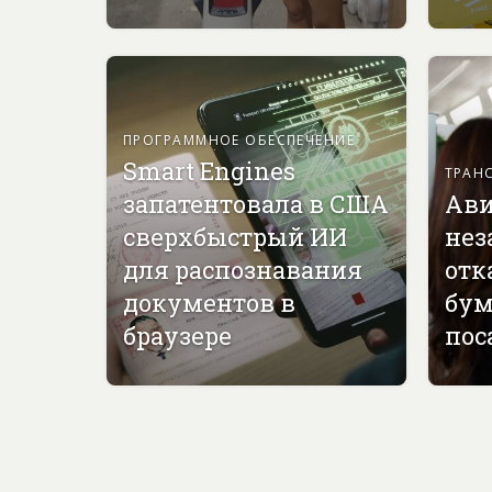
ПРОГРАММНОЕ ОБЕСПЕЧЕНИЕ
Smart Engines
ТРАН
запатентовала в США
Ави
сверхбыстрый ИИ
нез
для распознавания
отк
документов в
бу
браузере
пос