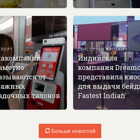
СПОРТ
СЕНСОРНЫЕ КИОСКИ
акомпании
Индийская
аметно
компания Dreamc
азываются от
представила кио
мажных
для выдачи бей
адочных талонов
Fastest Indian
Больше новостей