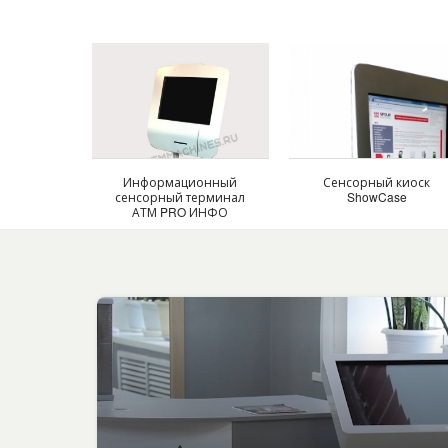
Информационный
Сенсорный киоск
сенсорный терминал
ShowCase
АТМ PRO ИНФО