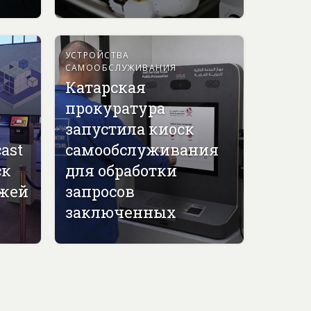
УСТРОЙСТВА
САМООБСЛУЖИВАНИЯ
Катарская
прокуратура
запустила киоск
ast
самообслуживания
ск
для обработки
джей
запросов
заключенных