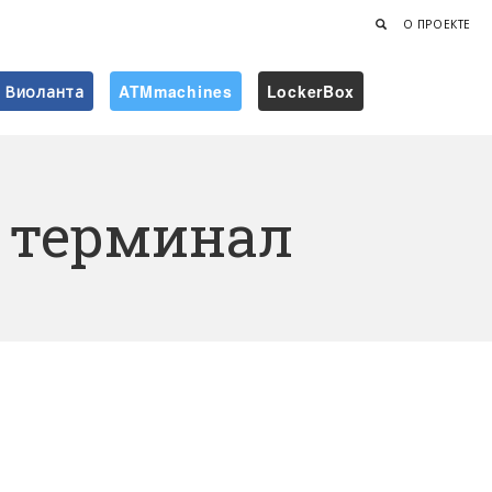
О ПРОЕКТЕ
Виоланта
ATMmachines
LockerBox
Найти
 терминал