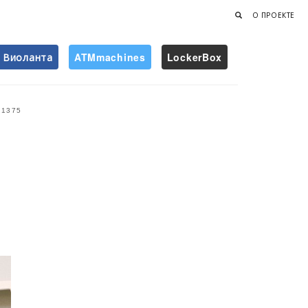
О ПРОЕКТЕ
Виоланта
ATMmachines
LockerBox
Найти
1375