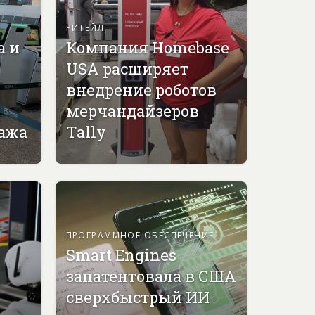
РИТЕЙЛ
а и
Компания Homebase
USA расширяет
внедрение роботов
мерчандайзеров
гажа
Tally
ПРОГРАММНОЕ ОБЕСПЕЧЕНИЕ
Smart Engines
запатентовала в США
сверхбыстрый ИИ