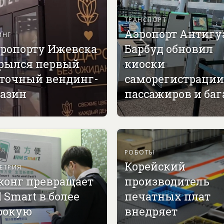
ТРАНСПОРТ
Аэропорт Антигу
ИНГ
эропорту Ижевска
Барбуд обновил
рылся первый
киоски
точный вендинг-
саморегистрации
азин
пассажиров и ба
РОБОТЫ
Корейский
ЕТРИЯ
конг превращает
производитель
 Smart в более
печатных плат
рокую
внедряет