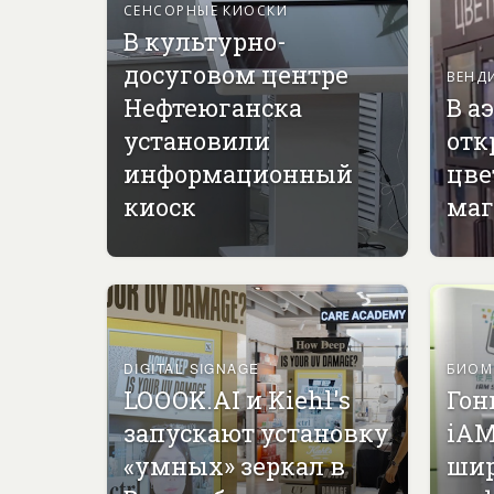
СЕНСОРНЫЕ КИОСКИ
В культурно-
досуговом центре
ВЕНД
Нефтеюганска
В а
установили
отк
информационный
цве
киоск
маг
DIGITAL SIGNAGE
БИОМ
LOOOK.AI и Kiehl's
Гон
запускают установку
iAM
«умных» зеркал в
ши