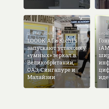
DIGITAL SIGNAGE
БИОМ
LOOOK.AI и Kiehl's
Гон
запускают установку
iAM
«умных» зеркал в
ши
Великобритании,
инф
ОАЭ, Сингапуре и
циф
Малайзии
иде