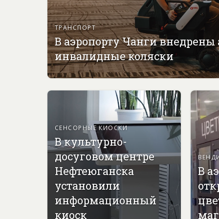
ТРАНСПОРТ
В аэропорту Чанги внедрены
инвалидные коляски
СЕНСОРНЫЕ КИОСКИ
В культурно-
досуговом центре
ВЕНД
Нефтеюганска
В а
установили
отк
информационный
цве
киоск
маг