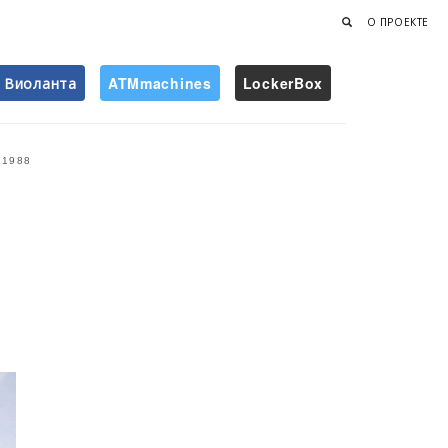
О ПРОЕКТЕ
Виоланта
ATMmachines
LockerBox
Найти
1988