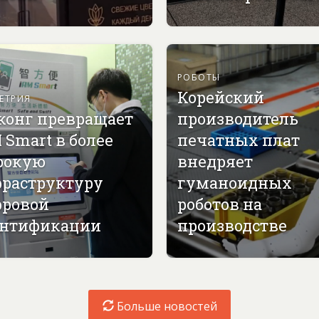
РОБОТЫ
Корейский
ЕТРИЯ
конг превращает
производитель
 Smart в более
печатных плат
рокую
внедряет
раструктуру
гуманоидных
ровой
роботов на
нтификации
производстве
Больше новостей