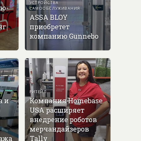
УСТРОЙСТВА
ью-
САМООБСЛУЖИВАНИЯ
ASSA BLOY
нг
приобретет
компанию Gunnebo
РИТЕЙЛ
а и
Компания Homebase
USA расширяет
внедрение роботов
мерчандайзеров
гажа
Tally