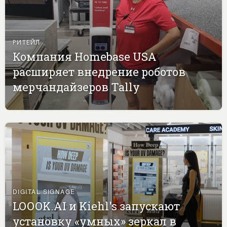
РИТЕЙЛ
Компания Homebase USA
расширяет внедрение роботов
мерчандайзеров Tally
DIGITAL SIGNAGE
LOOOK.AI и Kiehl's запускают
установку «умных» зеркал в