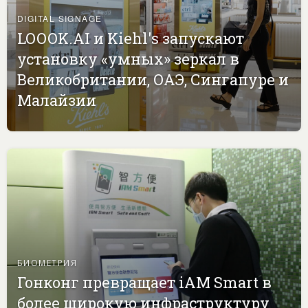
DIGITAL SIGNAGE
LOOOK.AI и Kiehl's запускают
установку «умных» зеркал в
Великобритании, ОАЭ, Сингапуре и
Малайзии
БИОМЕТРИЯ
Гонконг превращает iAM Smart в
более широкую инфраструктуру