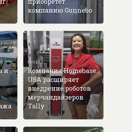
нг
приобретет
компанию Gunnebo
РИТЕЙЛ
а и
Компания Homebase
USA расширяет
внедрение роботов
мерчандайзеров
гажа
Tally