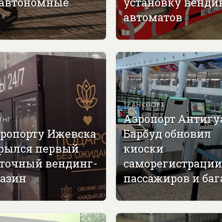
 автономные
установку венди
автоматов
ТРАНСПОРТ
Аэропорт Антигу
ИНГ
эропорту Ижевска
Барбуд обновил
рылся первый
киоски
точный вендинг-
саморегистрации
азин
пассажиров и ба