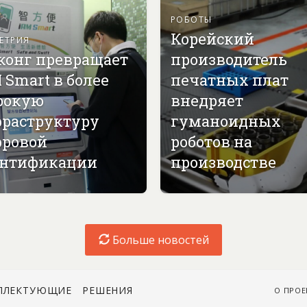
РОБОТЫ
Корейский
ЕТРИЯ
конг превращает
производитель
 Smart в более
печатных плат
рокую
внедряет
раструктуру
гуманоидных
ровой
роботов на
нтификации
производстве
Больше новостей
ПЛЕКТУЮЩИЕ
РЕШЕНИЯ
О ПРОЕ