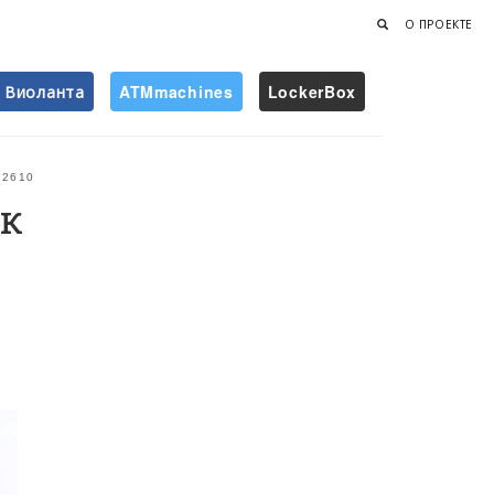
О ПРОЕКТЕ
Виоланта
ATMmachines
LockerBox
Найти
2610
ок