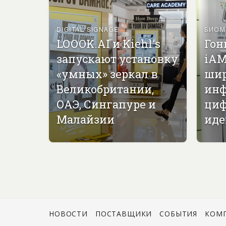
DIGITAL SIGNAGE
БИОМ
LOOOK.AI и Kiehl's
Гон
запускают установку
iAM
«умных» зеркал в
ши
Великобритании,
инф
ОАЭ, Сингапуре и
циф
Малайзии
иде
НОВОСТИ
ПОСТАВЩИКИ
СОБЫТИЯ
КОМ