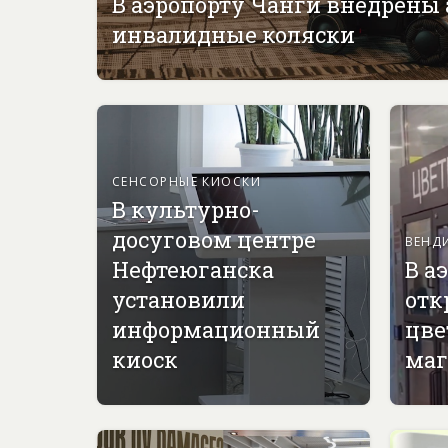
В аэропорту Чанги внедрены
инвалидные коляски
СЕНСОРНЫЕ КИОСКИ
В культурно-
досуговом центре
ВЕНД
Нефтеюганска
В а
установили
отк
информационный
цве
киоск
маг