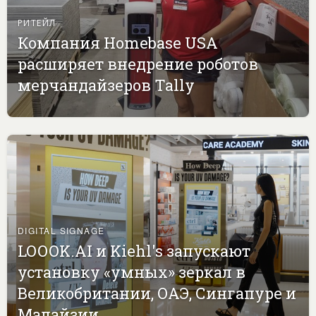
РИТЕЙЛ
Компания Homebase USA
расширяет внедрение роботов
мерчандайзеров Tally
DIGITAL SIGNAGE
LOOOK.AI и Kiehl's запускают
установку «умных» зеркал в
Великобритании, ОАЭ, Сингапуре и
Малайзии