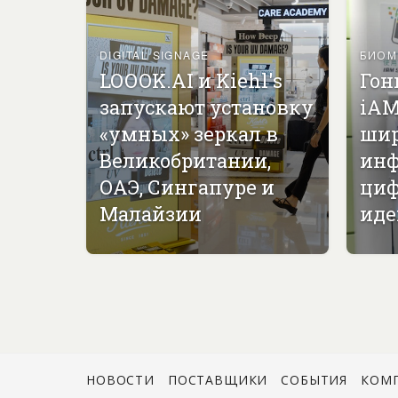
DIGITAL SIGNAGE
БИОМ
LOOOK.AI и Kiehl's
Гон
запускают установку
iAM
«умных» зеркал в
ши
Великобритании,
инф
ОАЭ, Сингапуре и
циф
Малайзии
иде
НОВОСТИ
ПОСТАВЩИКИ
СОБЫТИЯ
КОМ