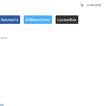
О ПРОЕКТЕ
Виоланта
ATMmachines
LockerBox
Найти
2820