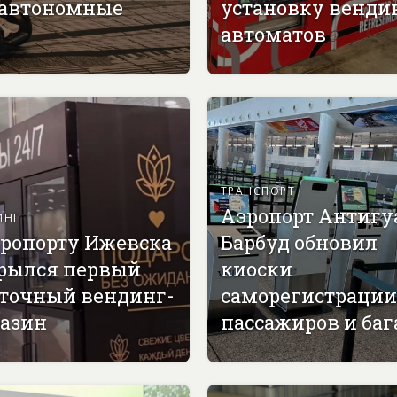
 автономные
установку венди
автоматов
ТРАНСПОРТ
Аэропорт Антигу
ИНГ
эропорту Ижевска
Барбуд обновил
рылся первый
киоски
точный вендинг-
саморегистрации
азин
пассажиров и ба