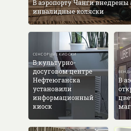
В аэропорту Чанги внедрены
инвалидные коляски
СЕНСОРНЫЕ КИОСКИ
В культурно-
досуговом центре
ВЕНД
Нефтеюганска
В а
установили
отк
информационный
цве
киоск
маг