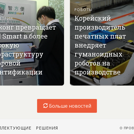
РОБОТЫ
Корейский
ЕТРИЯ
конг превращает
производитель
 Smart в более
печатных плат
рокую
внедряет
раструктуру
гуманоидных
ровой
роботов на
нтификации
производстве
Больше новостей
ПЛЕКТУЮЩИЕ
РЕШЕНИЯ
О ПРОЕ