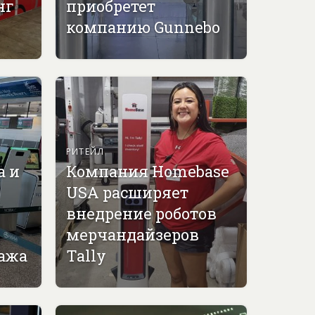
нг
приобретет
компанию Gunnebo
РИТЕЙЛ
а и
Компания Homebase
USA расширяет
внедрение роботов
мерчандайзеров
гажа
Tally