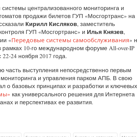
и системы централизованного мониторинга и
томатов продажи билетов ГУП «Мосгортранс» на
Кирилл Кисляков
ссказали
, заместитель
Илья Князев
контроля ГУП «Мосгортранс» и
,
Передовые системы самообслуживания
ии «
» 
рамках 10-го международном форуме All-over-IP
 22-24 ноября 2017 года.
ою часть выступления непосредственно первым
 мониторинга и управления парком АПБ. В свою
ал о базовых принципах и разработки и ключевы
мы»
как универсального решения для Интернета
анах и перспективах ее развития.